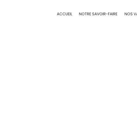
Panneau de gestion des cookies
ACCUEIL
NOTRE SAVOIR-FAIRE
NOS V